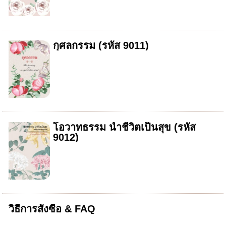
กุศลกรรม (รหัส 9011)
โอวาทธรรม นำชีวิตเป็นสุข (รหัส
9012)
วิธีการสั่งซื้อ & FAQ