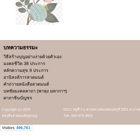
บทความธรรมะ
วิธีสร้างบุญอย่างง่ายด้วยตัวเอง
มงคลชีวิต 38 ประการ
หลักความสุข 9 ประการ
อานิสงส์การสวดมนต์
คำถวายหนังสือสวดมนต์
บทชัยมงคลคาถา (พาหุง มหากาฯ)
คาถาชินบัญชร
Copyright (c) 2024
53/11 หมู่ที่ 3 ถ.ทางหลวงชนบทนนทบุรี 2051 ต.บาง
หนังสือสวดมนต์ปลูกบุญ
โทร. 084-979-3953
Visitors:
496,761